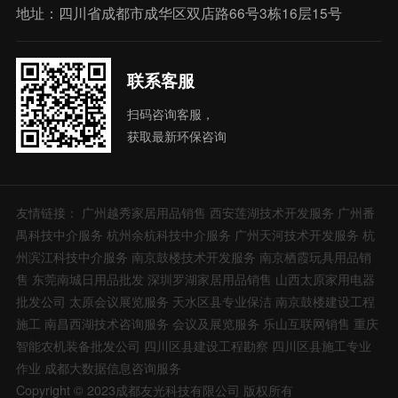
地址：四川省成都市成华区双店路66号3栋16层15号
联系客服
扫码咨询客服，
获取最新环保咨询
友情链接：
广州越秀家居用品销售
西安莲湖技术开发服务
广州番
禺科技中介服务
杭州余杭科技中介服务
广州天河技术开发服务
杭
州滨江科技中介服务
南京鼓楼技术开发服务
南京栖霞玩具用品销
售
东莞南城日用品批发
深圳罗湖家居用品销售
山西太原家用电器
批发公司
太原会议展览服务
天水区县专业保洁
南京鼓楼建设工程
施工
南昌西湖技术咨询服务
会议及展览服务
乐山互联网销售
重庆
智能农机装备批发公司
四川区县建设工程勘察
四川区县施工专业
作业
成都大数据信息咨询服务
Copyright © 2023成都友光科技有限公司 版权所有