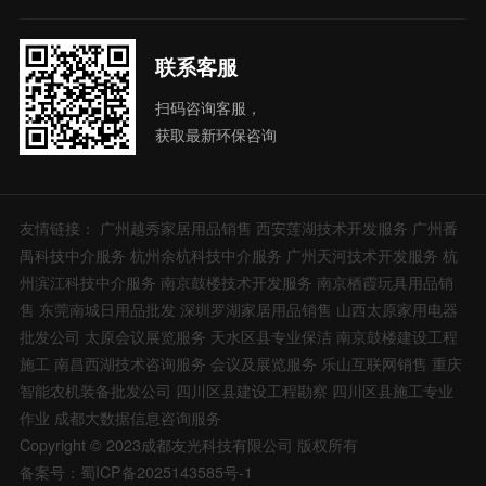
联系客服
扫码咨询客服，
获取最新环保咨询
友情链接：
广州越秀家居用品销售
西安莲湖技术开发服务
广州番
禺科技中介服务
杭州余杭科技中介服务
广州天河技术开发服务
杭
州滨江科技中介服务
南京鼓楼技术开发服务
南京栖霞玩具用品销
售
东莞南城日用品批发
深圳罗湖家居用品销售
山西太原家用电器
批发公司
太原会议展览服务
天水区县专业保洁
南京鼓楼建设工程
施工
南昌西湖技术咨询服务
会议及展览服务
乐山互联网销售
重庆
智能农机装备批发公司
四川区县建设工程勘察
四川区县施工专业
作业
成都大数据信息咨询服务
Copyright © 2023成都友光科技有限公司 版权所有
备案号：蜀ICP备2025143585号-1