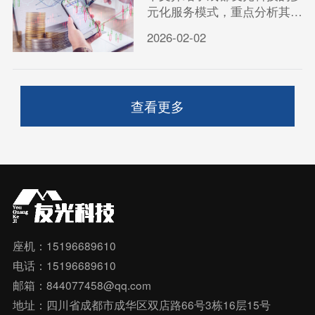
元化服务模式，重点分析其在
办公用品与五金批发领域的优
2026-02-02
势，帮助客户了解一站式采购
的便利与价值。
查看更多
座机：15196689610
电话：15196689610
邮箱：844077458@qq.com
地址：四川省成都市成华区双店路66号3栋16层15号