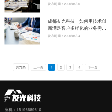
求？
发布时间：2026/01/05
成都友光科技：如何用技术创
新满足客户多样化的业务需
求？
发布时间：2026/01/04
共72条
上一页
1
2
3
4
下一页
座机：15196689610