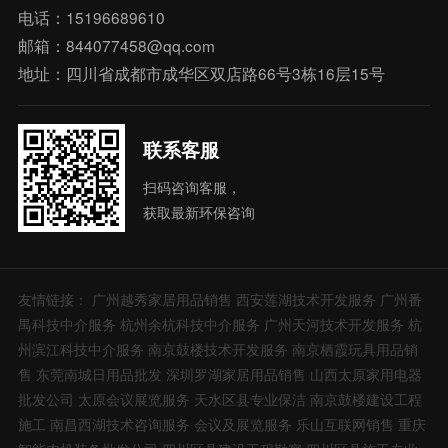
电话：15196689610
邮箱：844077458@qq.com
地址：四川省成都市成华区双店路66号3栋16层15号
联系客服
扫码咨询客服，
获取最新环保咨询
友情链接：
广州越秀家居用品销售
西安莲湖技术开发服务
广州番
禺科技中介服务
杭州余杭科技中介服务
广州天河技术开发服务
杭
州滨江科技中介服务
南京鼓楼技术开发服务
南京栖霞玩具用品销
售
东莞南城日用品批发
深圳罗湖家居用品销售
山西太原家用电器
批发公司
太原会议展览服务
天水区县专业保洁
南京鼓楼建设工程
施工
南昌西湖技术咨询服务
会议及展览服务
乐山互联网销售
重庆